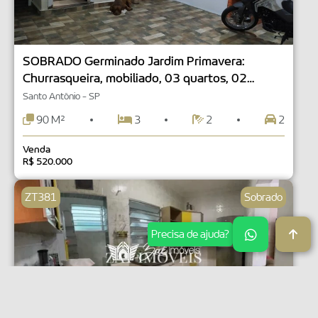
SOBRADO Germinado Jardim Primavera:
Churrasqueira, mobiliado, 03 quartos, 02
banheiros. Guarujá SP
Santo Antônio - SP
90 M²
3
2
2
Venda
R$ 520.000
ZT381
Sobrado
Precisa de ajuda?