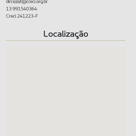
dircezat@creci.org.br
13 991540364
Creci 241223-F
Localização