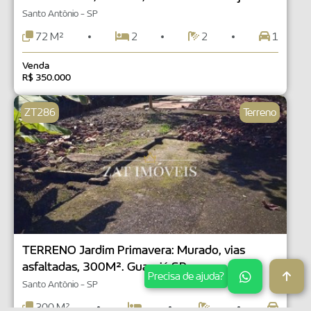
Santo Antônio - SP
72 M²
2
2
1
Venda
R$ 350.000
ZT286
Terreno
TERRENO Jardim Primavera: Murado, vias
asfaltadas, 300M². Guarujá SP
Precisa de ajuda?
Santo Antônio - SP
300 M²