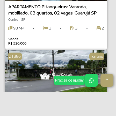
APARTAMENTO Pitangueiras: Varanda,
mobiliado, 03 quartos, 02 vagas. Guarujá SP
Centro - SP
98 M²
3
3
2
Venda
R$ 520.000
ZT386
Terreno
Precisa de ajuda?
TERRENO Bertioga - Centro: Excelente
terreno, via principal, aterrado, murado,