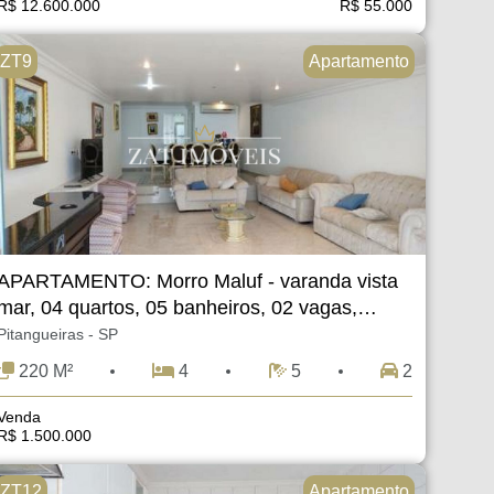
R$ 12.600.000
R$ 55.000
ZT9
Apartamento
APARTAMENTO: Morro Maluf - varanda vista
mar, 04 quartos, 05 banheiros, 02 vagas,
220m². Guarujá SP
Pitangueiras - SP
220 M²
4
5
2
Venda
R$ 1.500.000
ZT12
Apartamento