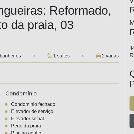
V
ueiras: Reformado,
R
to da praia, 03
M
R
ip
R
 banheiros
1 suítes
2 vagas
Q
P
Condomínio
Condomínio fechado
Elevador de serviço
Elevador social
Perto da praia
Piscina adulto